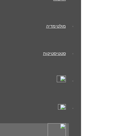
* קבוצת נערים א' הפסידה 3-2 בחוץ מול מכבי שוהם. כבשו: עידו כהן וגיא ידגר.
* קבוצת נערים ב' הפסידה בחוץ 2-0 מול עירוני בית שמש.
מולטימדיה
חג שמח ושנה טובה לכל בית ישראל.
החטיבה הצעירה –
#
האדם_לפני_הכדור
סטטיסטיקות
תגובות
תגובות
מחלקת נוער
« הקודם
הבא »