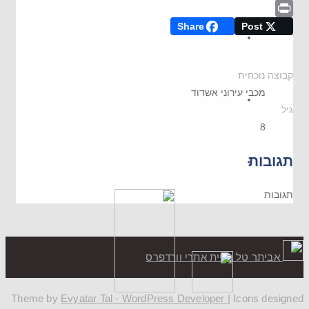
Email
Share
Post
Print
חדשות
קבוצה נוכחית
מכבי עירוני אשדוד
מולטימדיה
גיל
8
תגובות
סטטיסטיקות
תגובות
אביתר טל בניית אתרי וורדפרס
Theme by
Evyatar Tal - WordPress Developer
| Icons designed