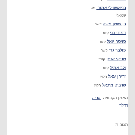
בניאשווילי אמזרי
מגן
שמאלי
בן שושן משה
קשר
דמתי בני
קשר
סויסה יואל
קשר
פולבר גדי
קשר
שריקי אריק
קשר
ולב אמיל
קשר
זריהן יגאל
חלוץ
שרביט מיכאל
חלוץ
מאמן הקבוצה:
אריה
רדלר
תגובות