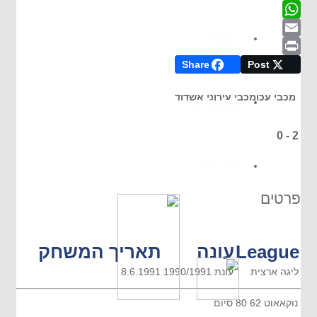
Twitter
WhatsApp
חדשות
Email
Share
Post
Print
מכבי עכו
מכבי עירוני אשדוד
מולטימדיה
0
-
2
סטטיסטיקות
פרטים
League
עונה
תאריך המשחק
ליגה ארצית
עונת 1990/1991
8.6.1991
נוקאאוט
62
80
סיום