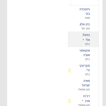
גינצבורג
בוני
שוער
כהן אלון
מגן ימני
בוזגלו
אלי
בלם
אוקאפור
אוצ'ה
בלם
מקריצקי
יורי
בלם
מאיה
ישראל
מגן שמאלי
רביבו
אורן
מגן שמאלי