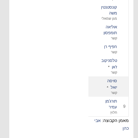
קונסטנטין
משה
מגן שמאלי
אוליאה
תומפסון
קשר
חפיף רן
קשר
טלסניקוב
ז'אן
קשר
סויסה
יואל
קשר
תורג'מן
9
עמיר
חלוץ
מאמן הקבוצה:
אבי
כהן