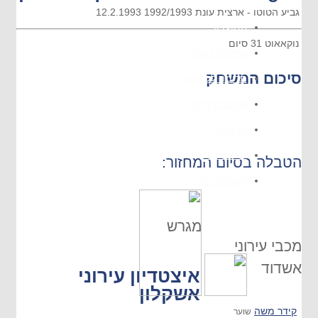
גביע הטוטו - ארצית
עונת 1992/1993
12.2.1993
המועדון
נוקאאוט
31
סיום
מחלקת הנוער
סיכום המשחק
תרומה לקהילה
שותפים לדרך
חדשות
מולטימדיה
הטבלה בסיום המחזור:
סטטיסטיקות
מגרש
מכבי עירוני
אשדוד
איצטדיון עירוני
אשקלון
קידר משה
שוער