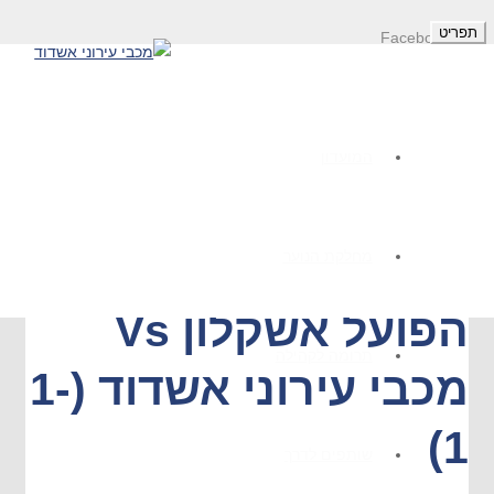
תפריט
Facebook
Twitter
YouTube
ראשי
»
משחק
»
המועדון
גביע הטוטו מחזור 6: הפועל אשקלון Vs מכבי עירוני
Instagram
אשדוד (1-1)
התחבר/הצטרף
מחלקת הנוער
גביע הטוטו מחזור 6:
הפועל אשקלון Vs
תרומה לקהילה
מכבי עירוני אשדוד (1-
1)
שותפים לדרך