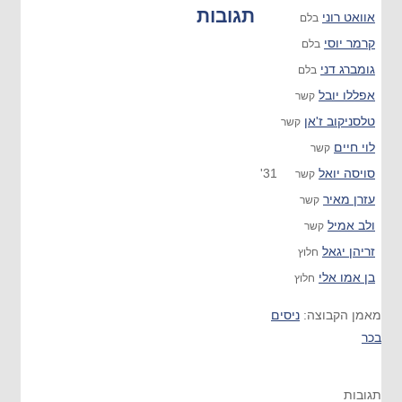
תגובות
אוואט רוני
בלם
קרמר יוסי
בלם
גומברג דני
בלם
אפללו יובל
קשר
טלסניקוב ז'אן
קשר
לוי חיים
קשר
סויסה יואל
31'
קשר
עזרן מאיר
קשר
ולב אמיל
קשר
זריהן יגאל
חלוץ
בן אמו אלי
חלוץ
מאמן הקבוצה:
ניסים
בכר
תגובות