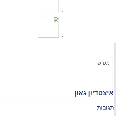
קשר
גלילי נאור
9
חלוץ
תורג'מן עמיר
41'
9
חלוץ
מאמן הקבוצה:
ניסים בכר
מגרש
איצטדיון גאון
תגובות