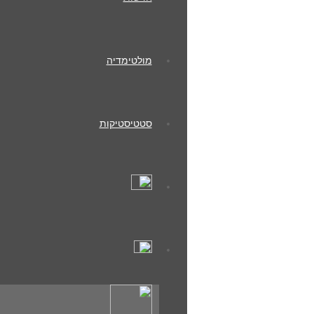
מכבי עירוני אשדוד
מולטימדיה
סטטיסטיקות
פרטים
League
עו
גביע הטוטו - לאומית
עונת 4