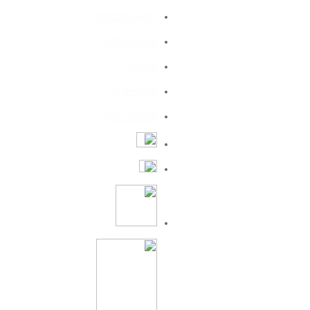
מגן ימני
תרומה לקהילה
אוואט רוני
בלם
שותפים לדרך
קורן אלעד
מגן שמאלי
חדשות
רביבו איתן
מולטימדיה
מגן שמאלי
רביבו אורן
סטטיסטיקות
מגן שמאלי
איוניר מוטי
קשר
דדון איציק
קשר
טלסניקוב ז'אן
קשר
סויסה יואל
49'
קשר
ולב אמיל
קשר
פטרוב איגור