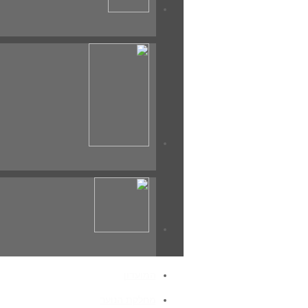
סיום
84
75
75
סיכום המשחק
הטבלה בסיום המחזור:
מכבי עירוני אשדוד
גינצבורג בוני
המועדון
שוער
אשכנזי יגאל
מחלקת הנוער